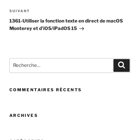
Article
SUIVANT
suivant
1361-Utiliser la fonction texte en direct de macOS
Monterey et d’iOS/iPadOS 15
Recherche
Recher
pour
:
COMMENTAIRES RÉCENTS
ARCHIVES