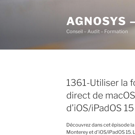
Aller
au
AGNOSYS 
contenu
principal
Conseil – Audit – Formation
1361-Utiliser la 
direct de macOS
d’iOS/iPadOS 15
Découvrez dans cet épisode la
Monterey et d’iOS/iPadOS 15. 