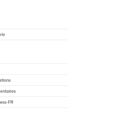
rie
ations
entaires
ress-FR