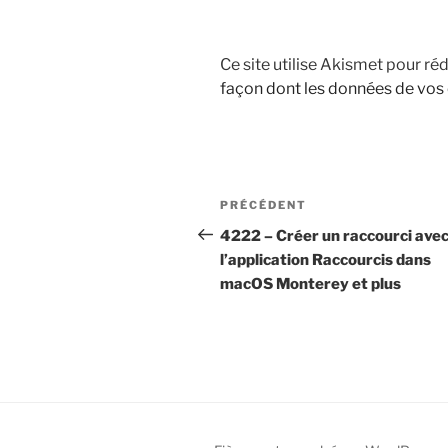
Ce site utilise Akismet pour réd
façon dont les données de vos
Navigation
Article
PRÉCÉDENT
de
précédent
4222 – Créer un raccourci ave
l’application Raccourcis dans
l’article
macOS Monterey et plus