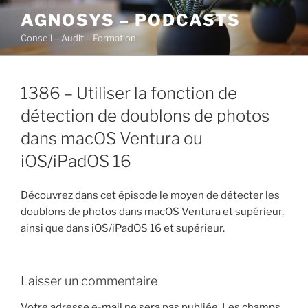
Aller
AGNOSYS – PODCASTS
au
Conseil – Audit – Formation
contenu
principal
1386 – Utiliser la fonction de
détection de doublons de photos
dans macOS Ventura ou
iOS/iPadOS 16
Découvrez dans cet épisode le moyen de détecter les
doublons de photos dans macOS Ventura et supérieur,
ainsi que dans iOS/iPadOS 16 et supérieur.
Laisser un commentaire
Votre adresse e-mail ne sera pas publiée.
Les champs