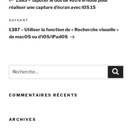
1385 – Tapoter le dos de votre iPhone pour
l’article
réaliser une capture d’écran avec iOS 15
Article
SUIVANT
suivant
1387 – Utiliser la fonction de « Recherche visuelle »
de macOS ou d’iOS/iPadOS
Recherche
Recher
pour
:
COMMENTAIRES RÉCENTS
ARCHIVES