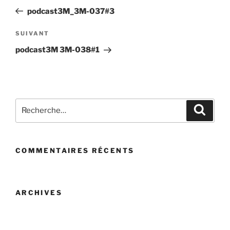
de
précédent
podcast3M_3M-037#3
l’article
Article
SUIVANT
suivant
podcast3M 3M-038#1
Recherche
Recher
pour
:
COMMENTAIRES RÉCENTS
ARCHIVES