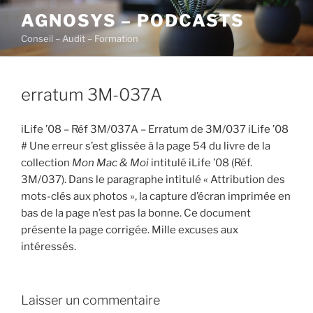
Aller
AGNOSYS – PODCASTS
au
Conseil – Audit – Formation
contenu
principal
erratum 3M-037A
iLife ’08 – Réf 3M/037A – Erratum de 3M/037 iLife ’08
# Une erreur s’est glissée à la page 54 du livre de la
collection
Mon Mac & Moi
intitulé iLife ’08 (Réf.
3M/037). Dans le paragraphe intitulé « Attribution des
mots-clés aux photos », la capture d’écran imprimée en
bas de la page n’est pas la bonne. Ce document
présente la page corrigée. Mille excuses aux
intéressés.
Laisser un commentaire