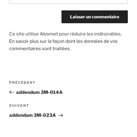
Ce site utilise Akismet pour réduire les indésirables.
En savoir plus sur la façon dont les données de vos
commentaires sont traitées
.
Navigation
Article
PRÉCÉDENT
de
précédent
addendum 3M-014A
l’article
Article
SUIVANT
suivant
addendum 3M-023A