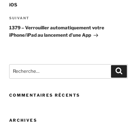
iOS
Article
SUIVANT
suivant
1379 – Verrouiller automatiquement votre
iPhone/iPad au lancement d’une App
Recherche
Recher
pour
:
COMMENTAIRES RÉCENTS
ARCHIVES