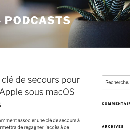
– PODCASTS
a clé de secours pour
Recherche
pour
nt Apple sous macOS
:
s
COMMENTAIR
mment associer une clé de secours à
ermettra de regagner l’accès à ce
ARCHIVES