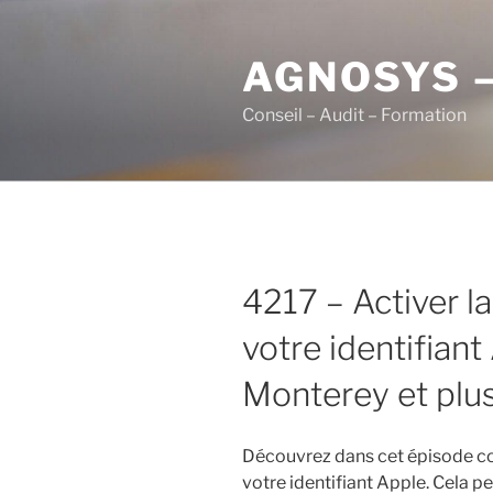
Aller
au
AGNOSYS 
contenu
principal
Conseil – Audit – Formation
4217 – Activer l
votre identifia
Monterey et plu
Découvrez dans cet épisode co
votre identifiant Apple. Cela p