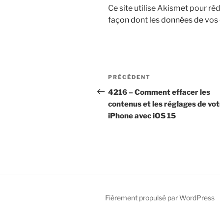
Ce site utilise Akismet pour réd
façon dont les données de vos
Navigation
Article
PRÉCÉDENT
de
précédent
4216 – Comment effacer les
contenus et les réglages de vo
l’article
iPhone avec iOS 15
Fièrement propulsé par WordPress