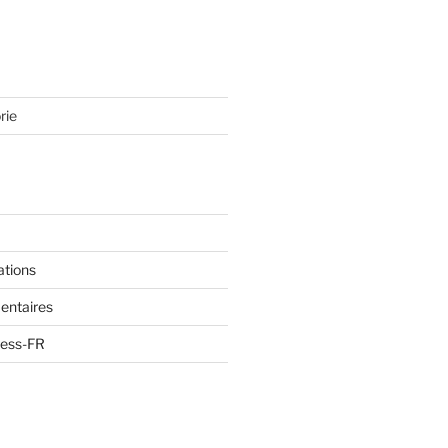
rie
ations
entaires
ress-FR