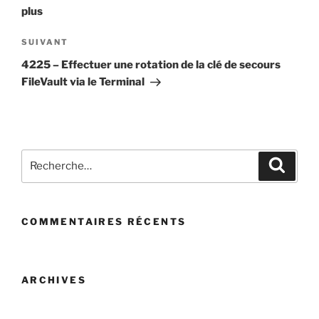
plus
Article
SUIVANT
suivant
4225 – Effectuer une rotation de la clé de secours
FileVault via le Terminal
Recherche
Recher
pour
:
COMMENTAIRES RÉCENTS
ARCHIVES