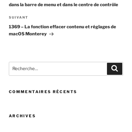
l’article
dans la barre de menu et dans le centre de contrôle
Article
SUIVANT
suivant
1369 – La fonction effacer contenu et réglages de
macOS Monterey
Recherche
Recher
pour
:
COMMENTAIRES RÉCENTS
ARCHIVES