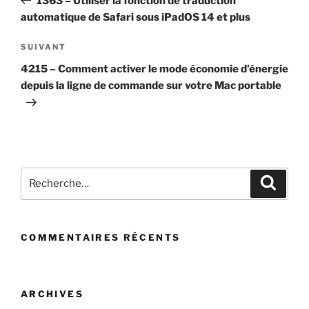
1363 – Utiliser la fonction de traduction
l’article
automatique de Safari sous iPadOS 14 et plus
Article
SUIVANT
suivant
4215 – Comment activer le mode économie d’énergie
depuis la ligne de commande sur votre Mac portable
Recherche
Recher
pour
:
COMMENTAIRES RÉCENTS
ARCHIVES