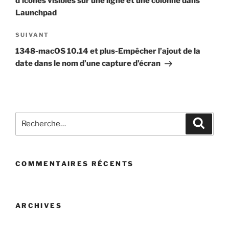
d’icônes visibles sur une ligne et une colonne dans
Launchpad
Article
SUIVANT
suivant
1348-macOS 10.14 et plus-Empêcher l’ajout de la
date dans le nom d’une capture d’écran
Recherche
Recher
pour
:
COMMENTAIRES RÉCENTS
ARCHIVES